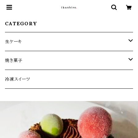
CATEGORY
生ケーキ
生ケーキ定期便
焼き菓子
生ケーキ（全1回）
お菓子缶シリーズ
冷凍スイーツ
その他焼き菓子