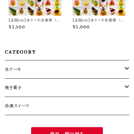
【全国OK】生ケーキ冷凍便 （全
【全国OK】生ケーキ定期便 （全
1回：到着日を指定できます）※
２回：発送日が選べます）
¥2,500
¥5,000
必ず【注意事項】をご覧ください
CATEGORY
生ケーキ
生ケーキ定期便
焼き菓子
生ケーキ（全1回）
お菓子缶シリーズ
冷凍スイーツ
その他焼き菓子