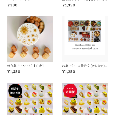
デッド】
¥390
¥1,350
焼き菓子アソート缶【白夜】
お菓子缶 少量注文（2缶まで）
宅配コンパクト（送料一律500
¥1,350
¥1,250
円）送付