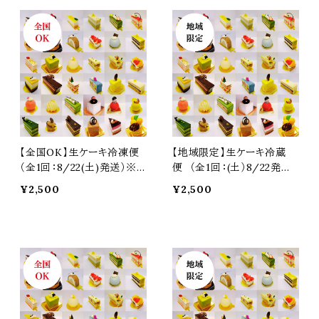
【全国OK】生ケーキ冷凍便
【地域限定】生ケーキ冷蔵
（全1回：8/22(土)発送）※
便 （全1回：(土）8/22発送）
必ず注意事項をご覧くださ
※必ず注意事項をご覧くだ
¥2,500
¥2,500
い
さい
予約商品
予約商品