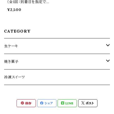
（全1回：到着日を指定でき
ます）※必ず【注意事項】を
¥2,500
ご覧ください
CATEGORY
生ケーキ
生ケーキ定期便
焼き菓子
生ケーキ（全1回）
お菓子缶シリーズ
冷凍スイーツ
その他焼き菓子
保存
シェア
LINE
ポスト