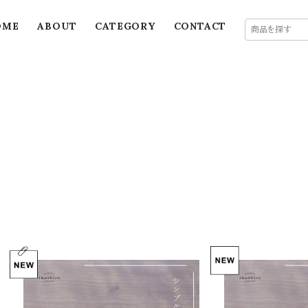
OME
ABOUT
CATEGORY
CONTACT
tsumugistyle