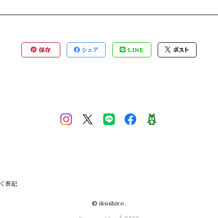
保存
シェア
LINE
ポスト
く表記
© ikushiro.