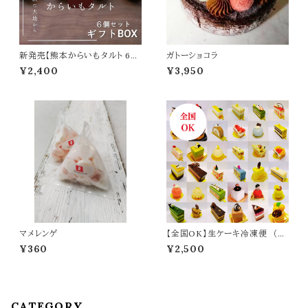
新発売【熊本からいもタルト 6個
ガトーショコラ
入りギフトBOX】贈り物に最適！
¥2,400
¥3,950
（熨斗のサービス有）
マメレンゲ
【全国OK】生ケーキ冷凍便 （全
1回：8/29(土）発送）※必ず注意
¥360
¥2,500
事項をご覧ください
CATEGORY