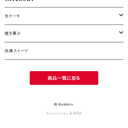
生ケーキ
生ケーキ定期便
焼き菓子
生ケーキ（全1回）
お菓子缶シリーズ
冷凍スイーツ
その他焼き菓子
商品一覧に戻る
© ikushiro.
Powered by