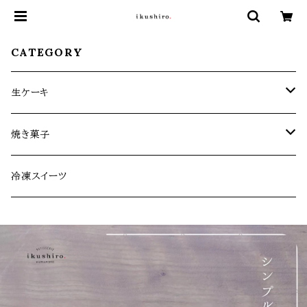
CATEGORY
生ケーキ
生ケーキ定期便
焼き菓子
生ケーキ（全1回）
お菓子缶シリーズ
冷凍スイーツ
その他焼き菓子