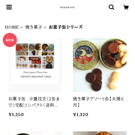
HOME
焼き菓子
お菓子缶シリーズ
お菓子缶 少量注文（2缶ま
焼き菓子アソート缶【太陽と
で）宅配コンパクト（送料一
月】
律500円）送付
¥1,250
¥1,320