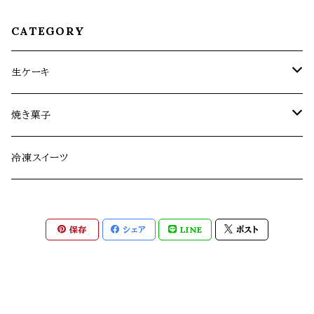
CATEGORY
生ケーキ
生ケーキ定期便
焼き菓子
生ケーキ（全1回）
お菓子缶シリーズ
冷凍スイーツ
その他焼き菓子
保存
シェア
LINE
ポスト