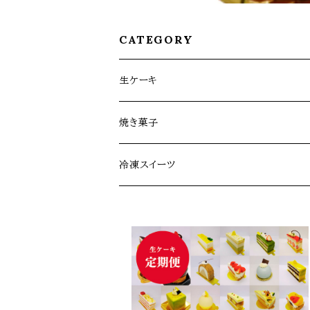
CATEGORY
生ケーキ
生ケーキ定期便
焼き菓子
生ケーキ（全1回）
お菓子缶シリーズ
冷凍スイーツ
その他焼き菓子