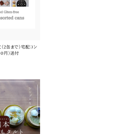
（2缶まで）宅配コン
00円）送付