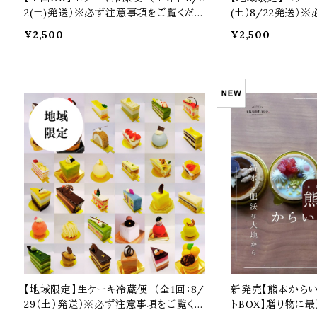
2(土)発送）※必ず注意事項をご覧くださ
(土）8/22発送）
い
ださい
¥2,500
¥2,500
予約商品
予約商品
【地域限定】生ケーキ冷蔵便 （全1回：8/
新発売【熊本からいもタルト
29（土）発送）※必ず注意事項をご覧くだ
トBOX】贈り物に